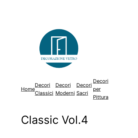
Vai
al
contenuto
Decori
Decori
Decori
Decori
Home
per
Classici
Moderni
Sacri
Pittura
Classic Vol.4